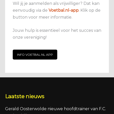
Wil jij je aanmelden als vrijwilliger? Dat kan
eenvoudig via de
Voetbal.nl-app
.
Klik op de
button voor meer informatie.
Jouw hulp is essentieel voor het succes van
onze vereniging!
INFO VOETBAL.NL APP
Laatste nieuws
Gerald Oosterwolde nieuwe hoofdtrainer van F.C.