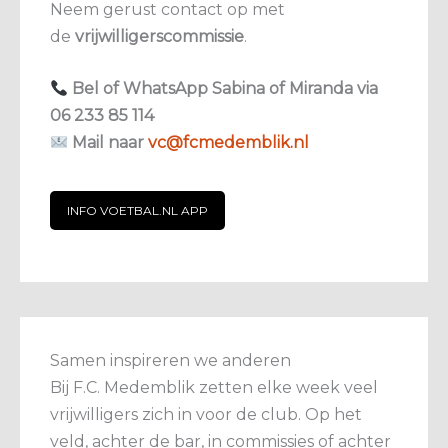
Neem gerust contact op met
de
vrijwilligerscommissie
.
Bel of WhatsApp Sabina of Miranda via
06 233 85 114
Mail naar
vc@fcmedemblik.nl
INFO VOETBAL.NL APP
Samen
inspireren
we
anderen
Bij
F.C. Medemblik
zetten
elke
week
veel
vrijwilligers
zich
in
voor
de
club.
Op
het
veld,
achter
de
bar,
in
commissies
of
achter