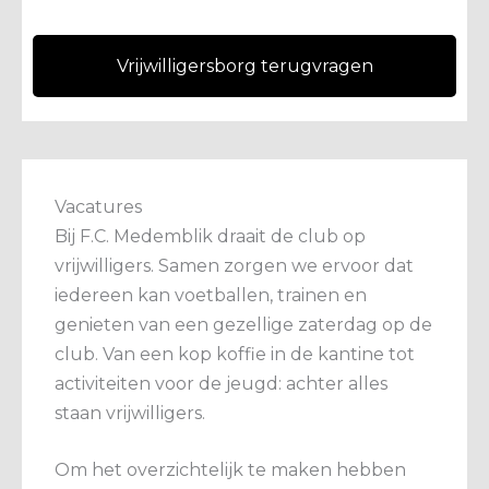
Vrijwilligersborg terugvragen
Vacatures
Bij F.C. Medemblik draait de club op
vrijwilligers. Samen zorgen we ervoor dat
iedereen kan voetballen, trainen en
genieten van een gezellige zaterdag op de
club. Van een kop koffie in de kantine tot
activiteiten voor de jeugd: achter alles
staan vrijwilligers.
Om het overzichtelijk te maken hebben