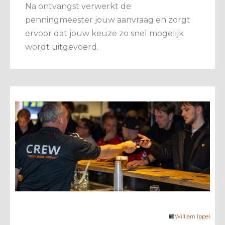
Na ontvangst verwerkt de
penningmeester jouw aanvraag en zorgt
ervoor dat jouw keuze zo snel mogelijk
wordt uitgevoerd.
William Ippel