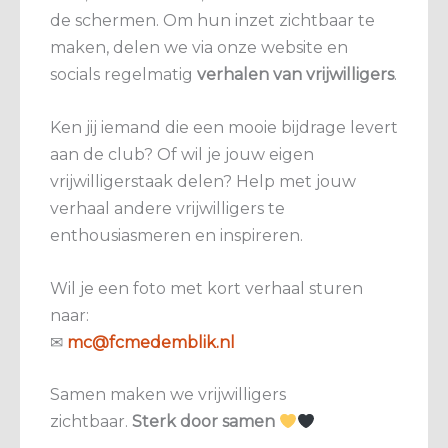
de
schermen.
Om
hun
inzet
zichtbaar
te
maken,
delen
we
via
onze
website
en
socials
regelmatig
verhalen
van
vrijwilligers
.
Ken
jij
iemand
die
een
mooie
bijdrage
levert
aan
de
club?
Of
wil
je
jouw
eigen
vrijwilligerstaak
delen? Help met jouw
verhaal andere vrijwilligers te
enthousiasmeren en inspireren.
Wil je een foto met kort verhaal sturen
naar:
✉
mc@
fcmedemblik.
nl
Samen
maken
we
vrijwilligers
zichtbaar.
Sterk
door
samen