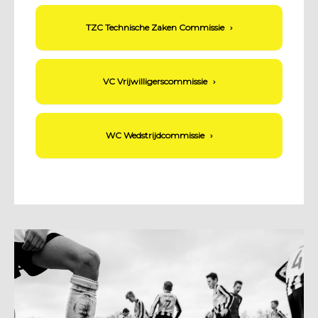
TZC Technische Zaken Commissie
›
VC Vrijwilligerscommissie
›
WC Wedstrijdcommissie
›