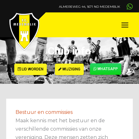
Ga
ALMEREWEG 44, 1671 ND MEDEMBLIK
naar
de
inhoud
Club info
WHATSAPP
LID WORDEN
WIJZIGING
Bestuur en commissies
Maak kennis met het bestuur en de
verschillende commissies van onze
vereniging. Deze mensen zetten zich