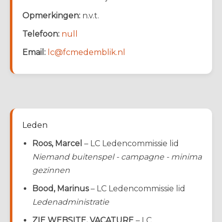
Opmerkingen:
n.v.t.
Telefoon:
null
Email:
lc@fcmedemblik.nl
Leden
Roos, Marcel
– LC Ledencommissie lid
Niemand buitenspel - campagne - minima
gezinnen
Bood, Marinus
– LC Ledencommissie lid
Ledenadministratie
ZIE WEBSITE, VACATURE
– LC