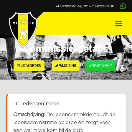
Ga
ALMEREWEG 44, 1671 ND MEDEMBLIK
naar
de
inhoud
Commissie-details
WHATSAPP
LID WORDEN
WIJZIGING
LC Ledencommissie
Omschrijving:
De ledencommissie houdt de
ledenadministratie op orde én zorgt voor
een warm welkom bij de club.